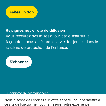
Faites un don
Rejoignez notre liste de diffusion
Vous recevrez des mises à jour par e-mail sur la
façon dont nous améliorons la vie des jeunes dans le
système de protection de l'enfance.
S'abonner
Organisme de bienfaisance:
108076480-RR0001
Nous plaçons des cookies sur votre appareil pour permettre à
ce site de fonctionner, pour améliorer votre expérience
Carrières
FAQ
Politique de confidentialité