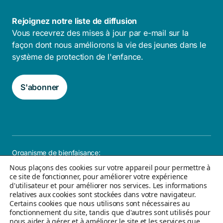
Rejoignez notre liste de diffusion
Vous recevrez des mises à jour par e-mail sur la
façon dont nous améliorons la vie des jeunes dans le
système de protection de l'enfance.
S'abonner
Organisme de bienfaisance:
108076480-RR0001
Nous plaçons des cookies sur votre appareil pour permettre à
ce site de fonctionner, pour améliorer votre expérience
Carrières
FAQ
Politique de confidentialité
d'utilisateur et pour améliorer nos services. Les informations
Accessibilité
Plan du site
relatives aux cookies sont stockées dans votre navigateur.
Certains cookies que nous utilisons sont nécessaires au
fonctionnement du site, tandis que d'autres sont utilisés pour
nous aider à gérer et à améliorer le site et les services que