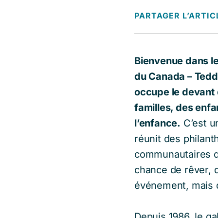
PARTAGER L’ARTIC
Bienvenue dans le
du Canada – Teddy 
occupe le devant d
familles, des enf
l’enfance.
C’est u
réunit des philant
communautaires qu
chance de rêver, d
événement, mais d’
Depuis 1986, le ga