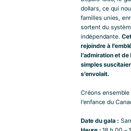
dollars, ce qui no
familles unies, en
sortent du systèm
indépendante.
Cet
rejoindre à l’emb
l’admiration et de
simples suscitaien
s’envolait.
Créons ensemble d
l’enfance du Canad
Date du gala :
Sam
Heure :
18 h 00 – 