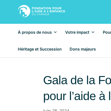
À propos de nous
Votre impact
Pour
Main Navigation
Héritage et Succession
Dons majeurs
Accueil
/
Événements
Gala de la F
pour l’aide à
Juin 28, 2024