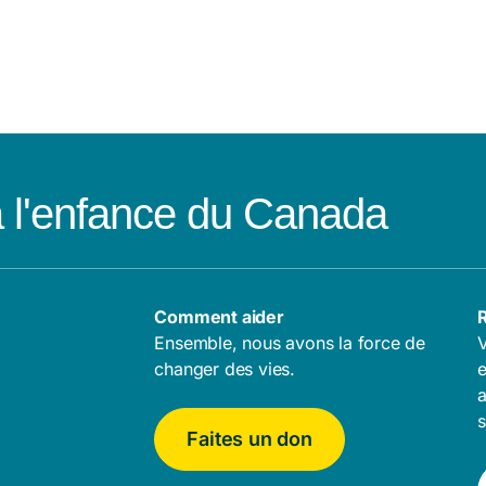
à l'enfance du Canada
Comment aider
R
Ensemble, nous avons la force de
V
changer des vies.
e
a
s
Faites un don