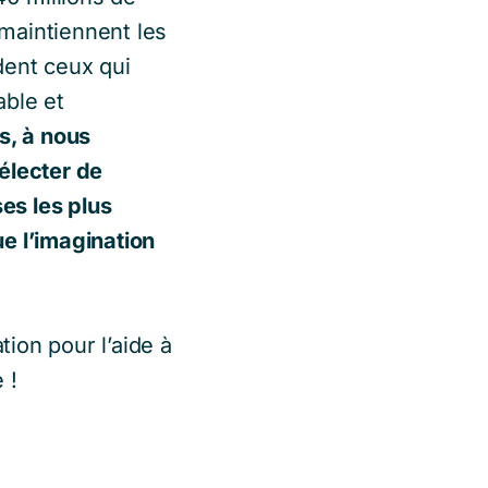
 maintiennent les
ident ceux qui
able et
s, à nous
électer de
ses les plus
ue l’imagination
ion pour l’aide à
 !