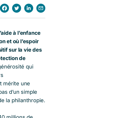
aide à l’enfance
n et où l’espoir
if sur la vie des
otection de
générosité qui
rs
t mérite une
 pas d’un simple
e la philanthropie.
40 millions de